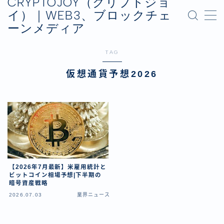
CRYPTOJOY（クリプトジョ
イ）｜WEB3、ブロックチェ
ーンメディア
MENU
お問い合わせ
TAG
プライバシーポリシー
運営会社
仮想通貨予想2026
【2026年7月最新】米雇用統計と
ビットコイン相場予想|下半期の
暗号資産戦略
2026.07.03
業界ニュース