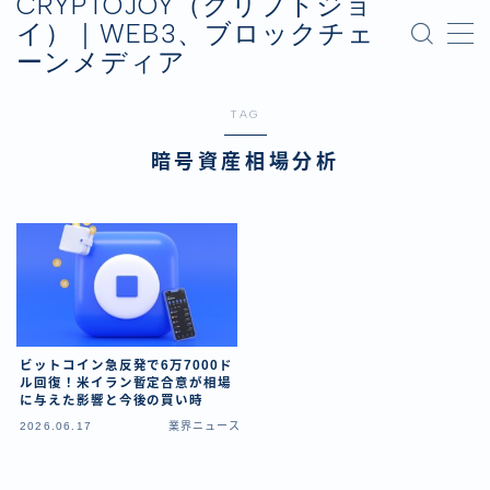
CRYPTOJOY（クリプトジョ
イ）｜WEB3、ブロックチェ
ーンメディア
MENU
お問い合わせ
TAG
プライバシーポリシー
運営会社
暗号資産相場分析
ビットコイン急反発で6万7000ド
ル回復！米イラン暫定合意が相場
に与えた影響と今後の買い時
2026.06.17
業界ニュース