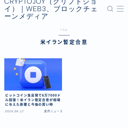
CRYPTOJOY（クリプトジョ
イ）｜WEB3、ブロックチェ
ーンメディア
MENU
お問い合わせ
TAG
プライバシーポリシー
運営会社
米イラン暫定合意
ビットコイン急反発で6万7000ド
ル回復！米イラン暫定合意が相場
に与えた影響と今後の買い時
2026.06.17
業界ニュース