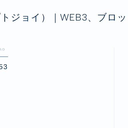
クリプトジョイ）｜WEB3、ブ
AG
53