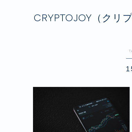
CRYPTOJOY（
T
1