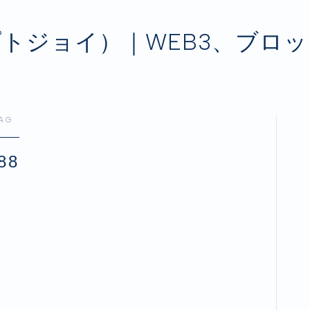
クリプトジョイ）｜WEB3、ブ
AG
88