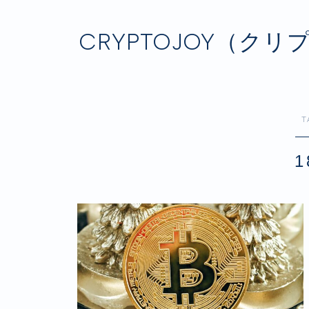
CRYPTOJOY（
T
1