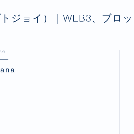
クリプトジョイ）｜WEB3、ブ
AG
lana