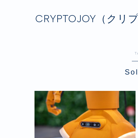
CRYPTOJOY（
T
So