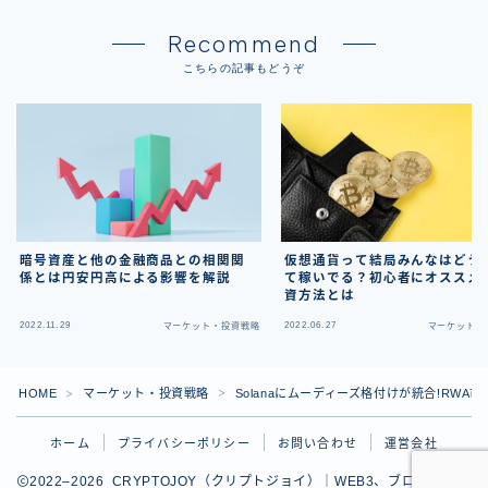
Recommend
こちらの記事もどうぞ
暗号資産と他の金融商品との相関関
仮想通貨って結局みんなはどう
係とは円安円高による影響を解説
て稼いでる？初心者にオススメ
資方法とは
2022.11.29
2022.06.27
マーケット・投資戦略
マーケット・
HOME
マーケット・投資戦略
Solanaにムーディーズ格付けが統合!RW
＞
＞
ホーム
プライバシーポリシー
お問い合わせ
運営会社
2022–2026 CRYPTOJOY（クリプトジョイ）｜WEB3、ブロックチェ